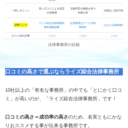
高い口コミによる安定
元裁判官の経験を持つ
一押しポイント
分割払い対応可能
の信頼感
弁護士有
ライズ綜合法律事務所
任意整理はアース法律
診断リンク
ひばり法律事務所
無料減額診断
事務所
口コミ紹介記事
こちら
こちら
こちら
法律事務所の比較
口コミの高さで選ぶならライズ綜合法律事務所
10社以上の「有名な事務所」の中でも「とにかく口コ
ミ」が高いのが、「ライズ綜合法律事務所」です！
口コミの高さ＝成功率の高さ
のため、名実ともにかな
りおススメする事が出来る事務所です。