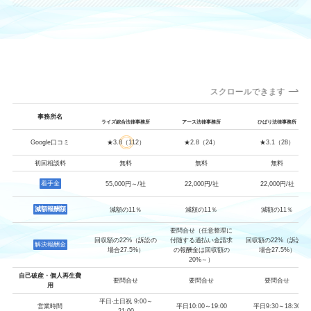
スクロールできます
事務所名
ライズ綜合法律事務所
アース法律事務所
ひばり法律事務所
Google口コミ
★3.8（112）
★2.8（24）
★3.1（28）
初回相談料
無料
無料
無料
着手金
55,000円～/社
22,000円/社
22,000円/社
減額報酬額
減額の11％
減額の11％
減額の11％
要問合せ（任意整理に
回収額の22%（訴訟の
付随する過払い金請求
回収額の22%（訴訟の
解決報酬金
場合27.5%）
の報酬金は回収額の
場合27.5%）
20%～）
自己破産・個人再生費
要問合せ
要問合せ
要問合せ
用
平日‧土日祝 9:00～
営業時間
平日10:00～19:00
平日9:30～18:30
21:00