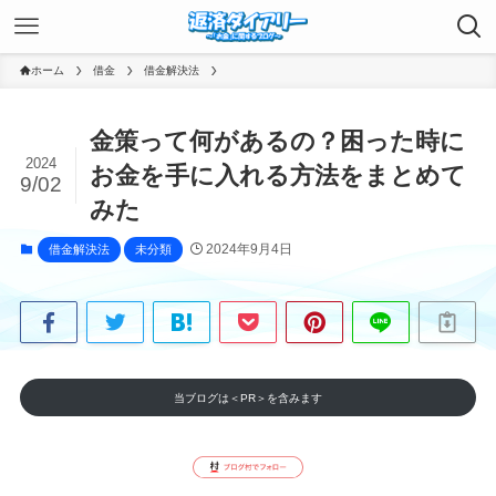
ホーム
借金
借金解決法
金策って何があるの？困った時に
2024
お金を手に入れる方法をまとめて
9/02
みた
2024年9月4日
借金解決法
未分類
当ブログは＜PR＞を含みます