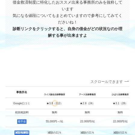
借金救済制度に特化したおススメ出来る事務所のみを抜粋して
います
気になる値段についてもまとめていますので参考にしてみてく
ださいね！
診断リンクをクリックすると、自身の借金がどの状況なのか理
解する事が出来ますよ
スクロールできます
事務所名
ライズ綜合法律事務所
アース法律事務所
ひばり法律事務所
Google口コミ
★3.8（112）
★2.8（24）
★3.1（28）
初回相談料
無料
無料
無料
着手金
55,000円～/社
22,000円/社
22,000円/社
減額報酬額
減額の11％
減額の11％
減額の11％