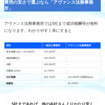
費用の安さで選ぶなら「アヴァンス法務事務
所」
アヴァンス法務事務所では5社まで成功報酬等が無料
になります。わかりやすく表にすると
項目
一般的な事務所
アヴァンス法務事務所
基本報酬 (4社 × 25,000円)
100,000円
-
減額報酬合計
195,000円
-
小計
295,000円
-
消費税 (10%)
14,750円
-
合計報酬
309,750円
210,000円 (消費税込み)
報酬差
-
99,750円
5社まであれば、他の会社さんよりかなり安く