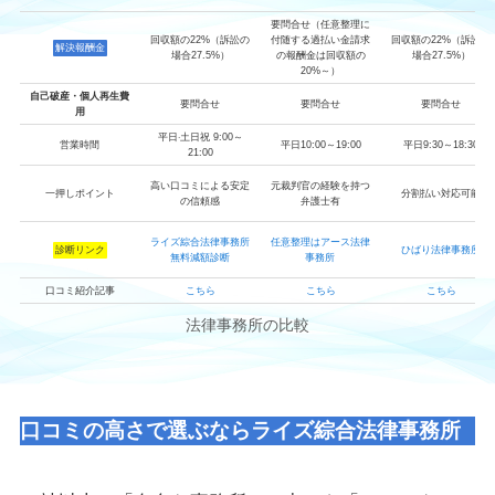
要問合せ（任意整理に
回収額の22%（訴訟の
付随する過払い金請求
回収額の22%（訴訟の
解決報酬金
場合27.5%）
の報酬金は回収額の
場合27.5%）
20%～）
自己破産・個人再生費
要問合せ
要問合せ
要問合せ
用
平日‧土日祝 9:00～
営業時間
平日10:00～19:00
平日9:30～18:30
21:00
高い口コミによる安定
元裁判官の経験を持つ
一押しポイント
分割払い対応可能
の信頼感
弁護士有
ライズ綜合法律事務所
任意整理はアース法律
診断リンク
ひばり法律事務所
無料減額診断
事務所
口コミ紹介記事
こちら
こちら
こちら
法律事務所の比較
口コミの高さで選ぶならライズ綜合法律事務所