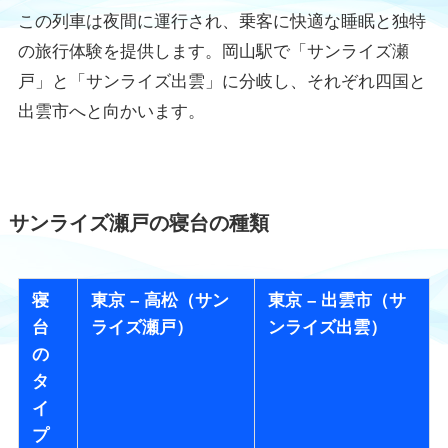
この列車は夜間に運行され、乗客に快適な睡眠と独特
の旅行体験を提供します。岡山駅で「サンライズ瀬
戸」と「サンライズ出雲」に分岐し、それぞれ四国と
出雲市へと向かいます。
サンライズ瀬戸の寝台の種類
寝
東京 – 高松（サン
東京 – 出雲市（サ
台
ライズ瀬戸）
ンライズ出雲）
の
タ
イ
プ