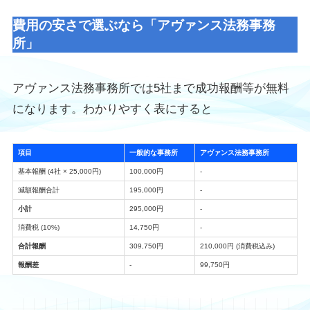
費用の安さで選ぶなら「アヴァンス法務事務
所」
アヴァンス法務事務所では5社まで成功報酬等が無料
になります。わかりやすく表にすると
項目
一般的な事務所
アヴァンス法務事務所
基本報酬 (4社 × 25,000円)
100,000円
-
減額報酬合計
195,000円
-
小計
295,000円
-
消費税 (10%)
14,750円
-
合計報酬
309,750円
210,000円 (消費税込み)
報酬差
-
99,750円