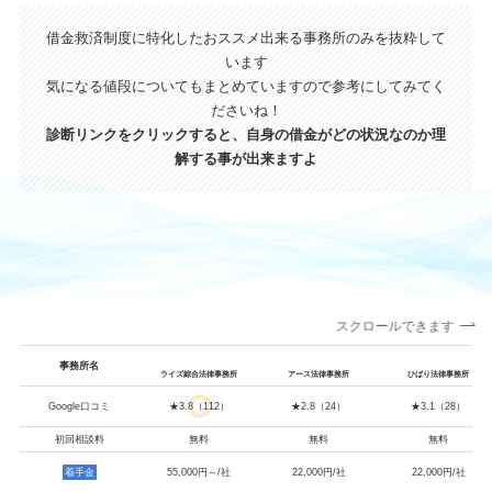
借金救済制度に特化したおススメ出来る事務所のみを抜粋して
います
気になる値段についてもまとめていますので参考にしてみてく
ださいね！
診断リンクをクリックすると、自身の借金がどの状況なのか理
解する事が出来ますよ
スクロールできます
事務所名
ライズ綜合法律事務所
アース法律事務所
ひばり法律事務所
Google口コミ
★3.8（112）
★2.8（24）
★3.1（28）
初回相談料
無料
無料
無料
着手金
55,000円～/社
22,000円/社
22,000円/社