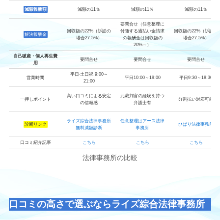
減額報酬額
減額の11％
減額の11％
減額の11％
要問合せ（任意整理に
回収額の22%（訴訟の
付随する過払い金請求
回収額の22%（訴訟の
解決報酬金
場合27.5%）
の報酬金は回収額の
場合27.5%）
20%～）
自己破産・個人再生費
要問合せ
要問合せ
要問合せ
用
平日‧土日祝 9:00～
営業時間
平日10:00～19:00
平日9:30～18:30
21:00
高い口コミによる安定
元裁判官の経験を持つ
一押しポイント
分割払い対応可能
の信頼感
弁護士有
ライズ綜合法律事務所
任意整理はアース法律
診断リンク
ひばり法律事務所
無料減額診断
事務所
口コミ紹介記事
こちら
こちら
こちら
法律事務所の比較
口コミの高さで選ぶならライズ綜合法律事務所