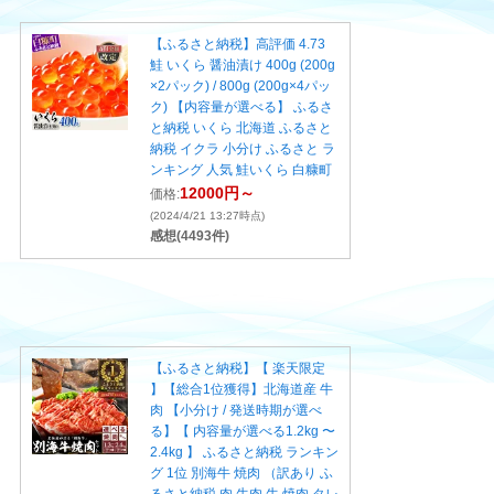
【ふるさと納税】高評価 4.73
鮭 いくら 醤油漬け 400g (200g
×2パック) / 800g (200g×4パッ
ク) 【内容量が選べる】 ふるさ
と納税 いくら 北海道 ふるさと
納税 イクラ 小分け ふるさと ラ
ンキング 人気 鮭いくら 白糠町
12000円～
価格:
(2024/4/21 13:27時点)
感想(4493件)
【ふるさと納税】【 楽天限定
】【総合1位獲得】北海道産 牛
肉 【小分け / 発送時期が選べ
る】【 内容量が選べる1.2kg 〜
2.4kg 】 ふるさと納税 ランキン
グ 1位 別海牛 焼肉 （訳あり ふ