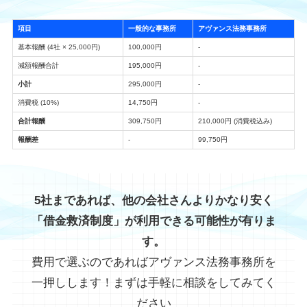
項目
一般的な事務所
アヴァンス法務事務所
基本報酬 (4社 × 25,000円)
100,000円
-
減額報酬合計
195,000円
-
小計
295,000円
-
消費税 (10%)
14,750円
-
合計報酬
309,750円
210,000円 (消費税込み)
報酬差
-
99,750円
5社まであれば、他の会社さんよりかなり安く
「借金救済制度」が利用できる可能性が有りま
す。
費用で選ぶのであればアヴァンス法務事務所を
一押しします！まずは手軽に相談をしてみてく
ださい