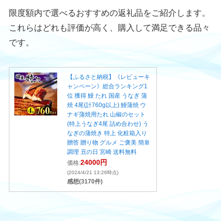
限度額内で選べるおすすめの返礼品をご紹介します。
これらはどれも評価が高く、購入して満足できる品々
です。
【ふるさと納税】《レビューキ
ャンペーン》総合ランキング1
位 獲得 鰻 たれ 国産 うなぎ 蒲
焼 4尾(計760g以上) 鰻蒲焼 ウ
ナギ蒲焼用たれ 山椒のセット
(特上うなぎ4尾 詰め合わせ) う
なぎの蒲焼き 特上 化粧箱入り
贈答 贈り物 グルメ ご褒美 簡単
調理 丑の日 宮崎 送料無料
24000円
価格:
(2024/4/21 13:26時点)
感想(3170件)