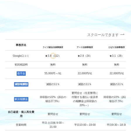
スクロールできます
事務所名
ライズ綜合法律事務所
アース法律事務所
ひばり法律事務所
Google口コミ
★3.8（112）
★2.8（24）
★3.1（28）
初回相談料
無料
無料
無料
着手金
55,000円～/社
22,000円/社
22,000円/社
減額報酬額
減額の11％
減額の11％
減額の11％
要問合せ（任意整理に
回収額の22%（訴訟の
付随する過払い金請求
回収額の22%（訴訟の
解決報酬金
場合27.5%）
の報酬金は回収額の
場合27.5%）
20%～）
自己破産・個人再生費
要問合せ
要問合せ
要問合せ
用
平日‧土日祝 9:00～
営業時間
平日10:00～19:00
平日9:30～18:30
21:00