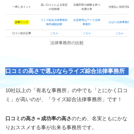
高い口コミによる安定
元裁判官の経験を持つ
一押しポイント
分割払い対応可能
の信頼感
弁護士有
ライズ綜合法律事務所
任意整理はアース法律
診断リンク
ひばり法律事務所
無料減額診断
事務所
口コミ紹介記事
こちら
こちら
こちら
法律事務所の比較
口コミの高さで選ぶならライズ綜合法律事務所
10社以上の「有名な事務所」の中でも「とにかく口コ
ミ」が高いのが、「ライズ綜合法律事務所」です！
口コミの高さ＝成功率の高さ
のため、名実ともにかな
りおススメする事が出来る事務所です。