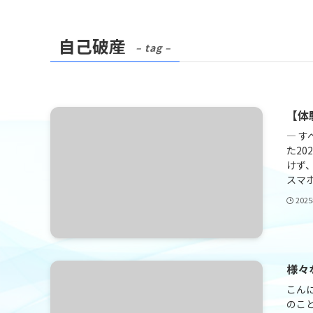
自己破産
– tag –
【体
― す
た20
けず
スマホ
202
様々
こん
のこ