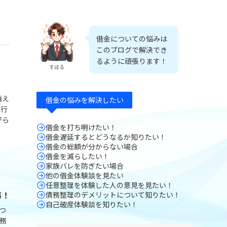
借金についての悩みは
このブログで解決でき
るように頑張ります！
すばる
消え
借金の悩みを解決したい
は行
がら
借金を打ち明けたい！
借金遅延するとどうなるか知りたい！
借金の総額が分からない場合
借金を減らしたい！
家族バレを防ぎたい場合
他の借金体験談を見たい
任意整理を体験した人の意見を見たい！
事！
債務整理のデメリットについて知りたい！
自己破産体験談を知りたい！
つ
務