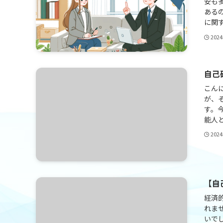
安も
ある
に関す
202
自己
こん
が、
す。
能人と
202
【自
経済
れま
いで