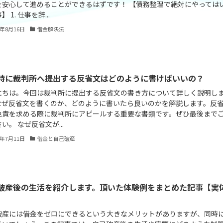
を安心して進めることができるはずです！ 【債務整理で絶対にやっては
 1. 仕事を辞...
4年8月16日
借金解決法
時に裁判所へ提出する反省文はどのように書けばいいの？
にちは。今回は裁判所に提出する反省文の書き方について詳しく説明し
なぜ反省文を書くのか、どのように書いたら良いのかを解説します。反
免責を求める際に裁判所にアピールする重要な書類です。ぜひ最後まで
い。 なぜ反省文が...
4年7月11日
借金と自己破産
破産後の生活を紹介します。頂いた体験例をまとめた記事【実
破産には借金をゼロにできるという大きなメリットがありますが、同時