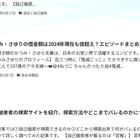
す。 【自己破産...
4年6月17日
借金と自己破産
み・さゆりの借金額は2024年現在も億超え？エピソードまとめ
漫才師のかつみ・さゆり夫妻は、日本のお笑い界で活躍するコンビです
つみさゆりのプロフィール】 丑三つ時に『鬼滅ごっこ』でカラオケに興
二人で107歳のアホ夫婦～❤️😆#ねづこ ちゃんのつもり😅#鬼滅...
4年5月7日
借金体験談
破産者の検索サイトを紹介、検索方法やどこまでバレるのかに
記事では①自己破産が検索できるのか②どこから検索出来て何がバレる
いて詳しく調べてみた記事です。 【自己破産者が載るのは「官報」】 官