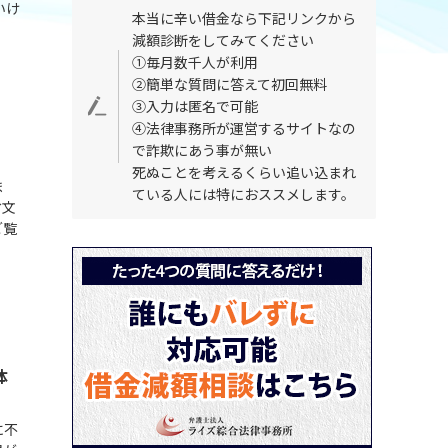
いけ
本当に辛い借金なら下記リンクから
減額診断をしてみてください
①毎月数千人が利用
②簡単な質問に答えて初回無料
③入力は匿名で可能
④法律事務所が運営するサイトなの
で詐欺にあう事が無い
死ぬことを考えるくらい追い込まれ
ま
ている人には特におススメします。
省文
ご覧
体
に不