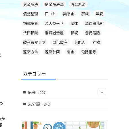
借金解決
借金解決法
借金返済
債務整理
口コミ
奨学金
家族
年収
株式投資
楽天カード
法律
法律事務所
法律相談
消費者金融
相続
督促電話
破産者マップ
自己破産
芸能人
詐欺
。
返済方法
返済計画
闇金
電話番号
じ
カテゴリー
借金
(227)
つ
(33)
未分類
(242)
(67)
のか
報
(10)