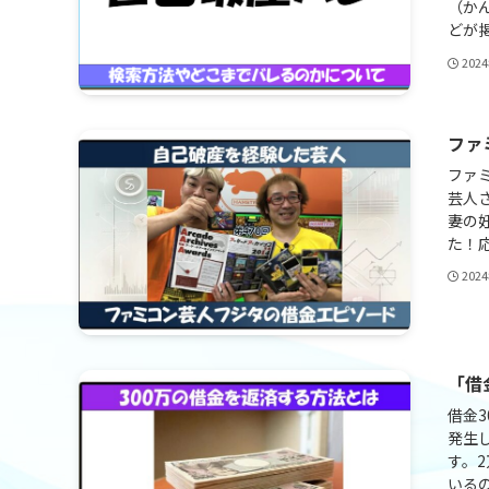
（か
どが掲
202
ファ
ファ
芸人
妻の
た！応
202
「借
借金
発生
す。
いるの