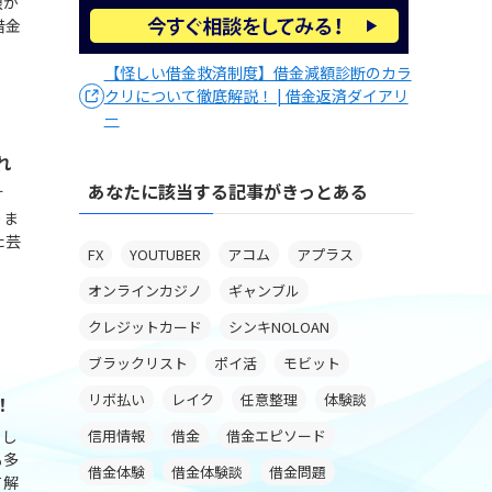
限が
借金
【怪しい借金救済制度】借金減額診断のカラ
クリについて徹底解説！ | 借金返済ダイアリ
ー
れ
あなたに該当する記事がきっとある
す
りま
た芸
FX
YOUTUBER
アコム
アプラス
オンラインカジノ
ギャンブル
クレジットカード
シンキNOLOAN
ブラックリスト
ポイ活
モビット
リボ払い
レイク
任意整理
体験談
！
もし
信用情報
借金
借金エピソード
も多
借金体験
借金体験談
借金問題
て解