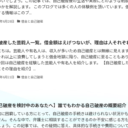
多いでしょう。この記事では、自己破産後の生活や実際にどのような制
のかを解説します。 このブログでは多くの人の体験例を頂いています。
る情報はこのブ...
4年6月28日
借金と自己破産
破産した芸能人一覧。借金額はえげつないが、理由は人それぞ
にちは。芸能人や有名人は、収入が多いため自己破産とは無縁に見えま
それ以上に浪費してしまうと借金地獄に陥り、自己破産に至ることもあ
今回は自己破産を経験した芸能人や有名人を紹介します。 【自己破産し
その理由を紹介】...
4年6月21日
借金と自己破産
己破産を検討中のあなたへ】誰でもわかる自己破産の概要紹介
的に困窮している方にとって、自己破産の手続きは避けられない状況か
せん。そんな中で、弁護士に相談することができるのか不安に感じる方
しょう。この記事では、その疑問に答え、具体的な手続きや費用につい