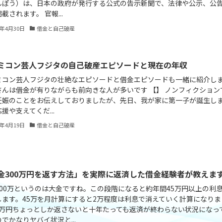
んぽう）は、日本の政府が発行する公式の告示新聞で、法律や公示、公
載されます。 官報...
4年4月30日
借金と自己破産
ミコン芸人フジタの自己破産エピソードと現在の年収
ミコン芸人フジタの壮絶なエピソードと借金エピソードも一緒に紹介し
さんは借金が有りながらも前向きな人が多いです 【】 ノンフィクション
妊娠のことをお伝えしておりましたが、先日、我が家に第一子が誕生し
援や支えてくだ...
4年4月19日
借金と自己破産
金300万円を返す方法」を実際に返済した借金経験者が教えま
300万というのは大金ですね。この段階になると約年間45万円以上の利
します。45万を月計算にすると2万程度は利息で消えていく計算になりま
2万円ちょっとしか返さないと十年たっても返済が終わらない状況になっ
でかなりヤバイ状況と...