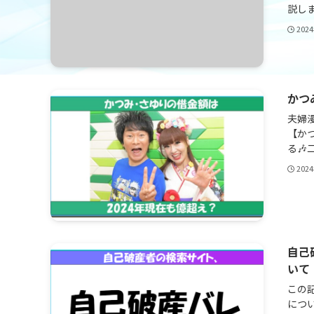
説しま
202
かつ
夫婦
【か
る🎶
202
自己
いて
この
につ