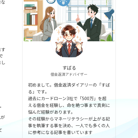
告な
(2)
(5)
(6)
(11)
ます
(33)
で
まし
(12)
すばる
借金返済アドバイザー
(20)
初めまして。借金返済ダイアリーの「すば
(2)
る」です。
過去にカードローン3社で「500万」を超
(11)
える借金を経験し、命を絶つ事まで真剣に
す
悩んだ経験があります。
息が
その経験からマネーリテラシーが上がる記
事を執筆する事を決め、一人でも多くの人
て
に参考になる記事を書いています