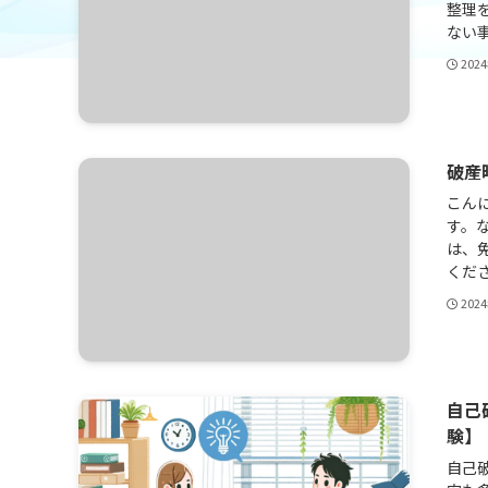
整理
ない事】
202
破産
こん
す。
は、
くださ
202
自己
験】
自己