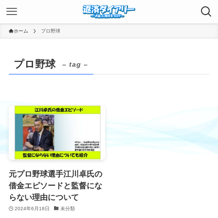
ホーム
プロ野球
プロ野球
– tag –
元プロ野球選手江川卓氏の
借金エピソードと監督にな
らない理由について
2024年6月18日
未分類